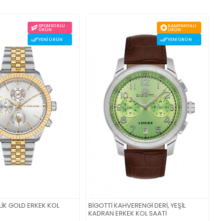
SPONSORLU
KAMPANYALI
ÜRÜN
ÜRÜN
YENI ÜRÜN
YENI ÜRÜN
LİK GOLD ERKEK KOL
BİGOTTİ KAHVERENGİ DERİ, YEŞİL
U
KADRAN ERKEK KOL SAATİ
S