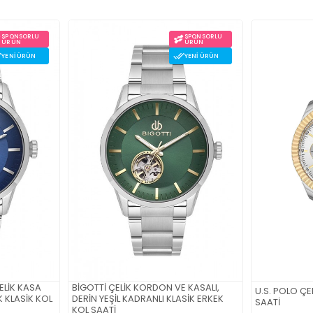
SPONSORLU
SPONSORLU
ÜRÜN
ÜRÜN
YENI ÜRÜN
YENI ÜRÜN
ELİK KASA
BİGOTTİ ÇELİK KORDON VE KASALI,
U.S. POLO ÇE
 KLASİK KOL
DERİN YEŞİL KADRANLI KLASİK ERKEK
SAATİ
KOL SAATİ