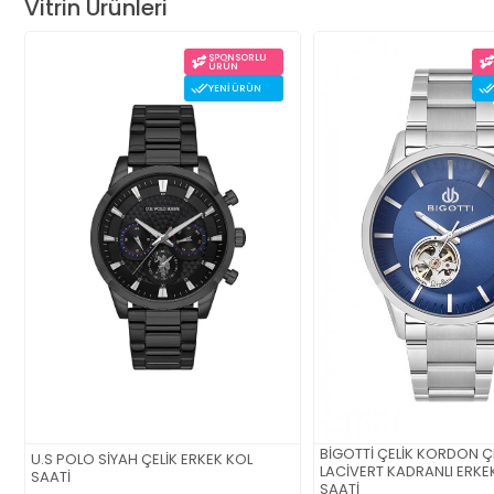
Vitrin Ürünleri
SPONSORLU
ÜRÜN
YENI ÜRÜN
BİGOTTİ ÇELİK KORDON Ç
U.S POLO SİYAH ÇELİK ERKEK KOL
LACİVERT KADRANLI ERKEK
SAATİ
SAATİ